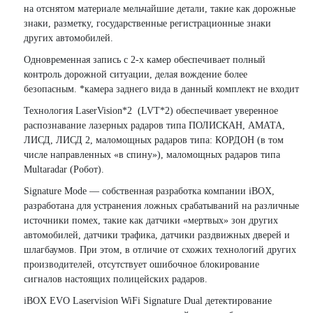
на отснятом материале мельчайшие детали, такие как дорожные
знаки, разметку, государственные регистрационные знаки
других автомобилей.
Одновременная запись с 2-х камер обеспечивает полный
контроль дорожной ситуации, делая вождение более
безопасным. *камера заднего вида в данный комплект не входит
Технология LaserVision*2 (LVT*2) обеспечивает уверенное
распознавание лазерных радаров типа ПОЛИСКАН, АМАТА,
ЛИСД, ЛИСД 2, маломощных радаров типа: КОРДОН (в том
числе направленных «в спину»), маломощных радаров типа
Multaradar (Робот).
Signature Mode — собственная разработка компании iBOX,
разработана для устранения ложных срабатываний на различные
источники помех, такие как датчики «мертвых» зон других
автомобилей, датчики трафика, датчики раздвижных дверей и
шлагбаумов. При этом, в отличие от схожих технологий других
производителей, отсутствует ошибочное блокирование
сигналов настоящих полицейских радаров.
iBOX EVO Laservision WiFi Signature Dual детектирование