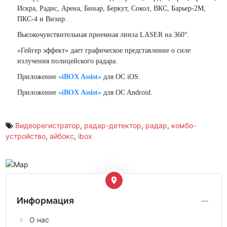
Искра, Радис, Арена, Бинар, Беркут, Сокол, ВКС, Барьер-2М,
ПКС-4 и Визир.
Высокочувствительная приемная линза LASER на 360°.
«Гейгер эффект» дает графическое представление о силе
излучения полицейского радара.
Приложение
«iBOX Assist»
для OC iOS.
Приложение
«iBOX Assist»
для OC Android.
Видеорегистратор
,
радар-детектор
,
радар
,
комбо-
устройство
,
айбокс
,
ibox
Информация
О нас