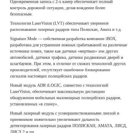
Одновременная запись с 2-х камер обеспечивает полный
контроль дорожной ситуации, делая вождение более
безопасным.
Технология LaserVision (LVT) обеспечивает уверенное
распознавание лазерных радаров типа Полискан, Амата и т.д.
Signature Mode — собственная разработка компании iBOX,
разработана для устранения ложных срабатываний на различные
источники помех, такие как датчики «мертвых» зон других
автомобилей, датчики трафика, датчики раздвижных дверей и
шлагбаумов. При этом, в отличие от схожих технологий других
производителей, отсутствует ошибочное блокирование
сигналов настоящих полицейских радаров.
Новый модуль ADR iLOGIC, совместно с технологией
LaserVision, обеспечивает максимальную дистанцию
обнаружения мобильных маломощных полицейских радаров,
установленных «в спину».
Новый лазерный модуль с усовершенствованными линзой и
приемником значительно увеличивают дальность
детектирования лазерных радаров ПОЛИСКАН, АМАТА, ЛИСД,
ЛИСД 2 и пр.