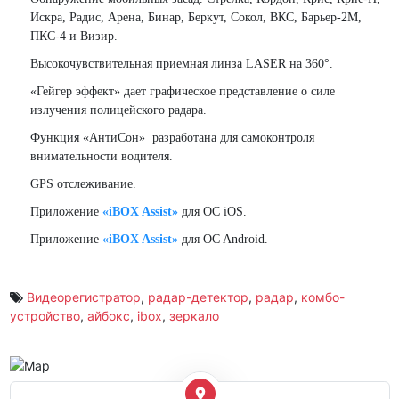
Искра, Радис, Арена, Бинар, Беркут, Сокол, ВКС, Барьер-2М,
ПКС-4 и Визир.
Высокочувствительная приемная линза LASER на 360°.
«Гейгер эффект» дает графическое представление о силе
излучения полицейского радара.
Функция «АнтиСон» разработана для самоконтроля
внимательности водителя.
GPS отслеживание.
Приложение
«iBOX Assist»
для OC iOS.
Приложение
«iBOX Assist»
для OC Android.
Видеорегистратор
,
радар-детектор
,
радар
,
комбо-
устройство
,
айбокс
,
ibox
,
зеркало