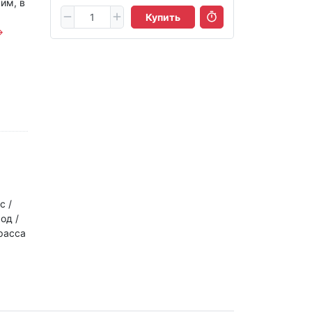
им, в
Купить
→
с /
од /
Трасса