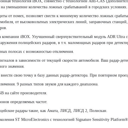
онная технология iBOX, совместно с технологией Anti-CAS (дополнител
, на уменьшение количества ложных срабатываний в городских условиях.
защиты от помех, позволяет свести к минимуму количество ложных срабат
томобиля, от высоковольтных электрических линий, заправочных станций
ров.
а компании iBOX. Улучшенный сверхчувствительный модуль ADR Ultra с
бнаружения полицейских радаров, в т.ч. маломощных радаров при детект
сных полосах с возможностью отключения.
игналов в зависимости от текущей скорости автомобиля. Ваш радар-дете
ного значения.
внести свою точку в базу данных радар-детектора. При повторном проезд
лючения. 9 разных типов звуков для каждого диапазона.
SB на сайте производителя.
онов определяемых частот.
ицейские радары такие, как Амата, ЛИСД, ЛИСД 2, Полискан.
ления ST MicroElectronics с технологией Signature Sensitivity Platform