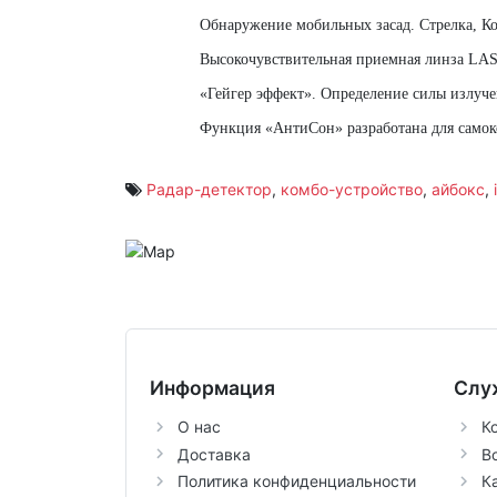
Обнаружение мобильных засад. Стрелка, Ко
Высокочувствительная приемная линза LAS
«Гейгер эффект». Определение силы излуче
Функция «АнтиСон» разработана для самок
Радар-детектор
,
комбо-устройство
,
айбокс
,
Информация
Слу
О нас
К
Доставка
В
Политика конфиденциальности
К