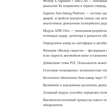
Фильтр X Signature + Anti-CAS — инноваци
диапазоне К) направлена в первую очередь
Superior Anti-falsing Platform — система 
дверей, устройств контроля слепых зон ав
аналогичных диапазонам полицейских рада
Модуль ADR Ultra — уникальная разработк
потенциал радар- детектора в дальности о
Определение камер на светофорах и автобу
Функция «Фильтр скорости» – фильтрация с
если скорость автомобиля ниже установлен
Добавление точек POI. Пользователь может 
Голосовые оповещения с возможностью отк
Бесплатное обновление базы камер через U
Включение и выключение различных диапаз
Лазерный модуль способен определять пол
Высокотехнологичный процессор нового поко
обнаружения.