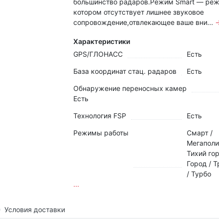
большинство радаров.Режим Smart — реж
котором отсутствует лишнее звуковое
сопровождение,отвлекающее ваше вни...
Характеристики
GPS/ГЛОНАСС
Есть
База координат стац. радаров
Есть
Обнаружение переносных камер
Есть
Технология FSP
Есть
Режимы работы
Смарт /
Мегаполи
Тихий гор
Город / 
/ Турбо
...
Условия доставки