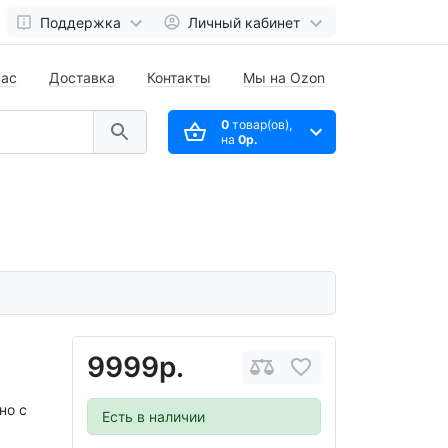
Поддержка
Личный кабинет
нас
Доставка
Контакты
Мы на Ozon
0
товар(ов),
на
0р.
9999р.
но с
Есть в наличии